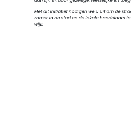
aan lijn 81, door gezellige, feestelijke en 
Met dit initiatief nodigen we u uit om de st
zomer in de stad en de lokale handelaars t
wijk.
Une initiative d'Entreprendre 
Local Guide est une initiative de l’équipe d’
E
Bruxelles
, une ASBL paracommunale présidée 
des Affaires économiques de la Ville de Bruxe
mission ? Soutenir, promouvoir et accompag
porteurs de projets commerciaux sur le territo
de Bruxelles.