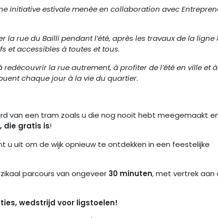
une initiative estivale menée en collaboration avec Entrepre
 la rue du Bailli pendant l’été, après les travaux de la ligne 8
 et accessibles à toutes et tous.
à redécouvrir la rue autrement, à profiter de l’été en ville et à
uent chaque jour à la vie du quartier.
ord van een tram zoals u die nog nooit hebt meegemaakt e
die gratis is
!
t u uit om de wijk opnieuw te ontdekken in een feestelijke
zikaal parcours van ongeveer
30 minuten
, met vertrek aan
ies, wedstrijd voor ligstoelen!