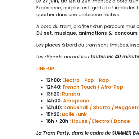
Le
27 juin, de 12h à 20h
, montez à bord d'u
Expérience, qui plus est, gratuite ! Après les
quartier dans une ambiance festive.
À bord du tram, profitez d’un parcours music
DJ set, musique, animations & concours
Les places à bord du tram sont limitées, insc
Les départs auront lieu
toutes les 40 minute
LINE-UP:
12h00:
Electro - Pop - Rap
12h40:
French Touch / Afro-Pop
13h20:
Rumba
14h00:
Amapiano
14h40:
Dancehall / Shatta / Reggaet
15h20:
Baile Funk
16h > 20h :
House / Electro / Dance
La Tram Party, dans le cadre de SUMMER BAI