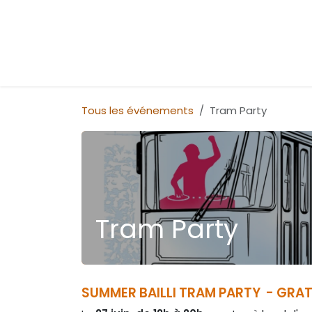
Se rendre au contenu
Événements
Tous les événements
Tram Party
Tram Party
SUMMER BAILLI TRAM PARTY - GRATU