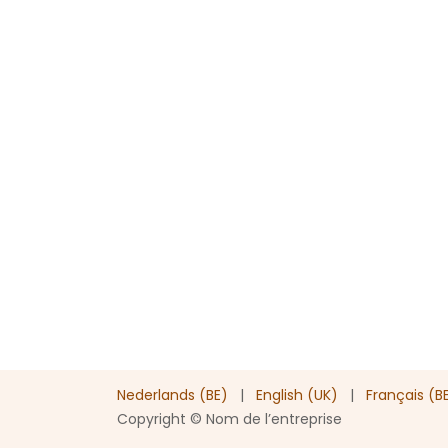
Retrouvez le site complet ici :
www.localguid
-
Local Guide is een initiatief van
Ondernemen 
paracommunale vzw met als voorzitter de 
Economische zaken van de Stad Brussel. Haa
Initiatiefnemers van handelsprojecten op he
grondgebied ondersteunen, promoten en be
Bekijk hier de volledige website:
www.localgui
Entrer en contact
Nederlands (BE)
|
English (UK)
|
Français (B
Copyright © Nom de l’entreprise