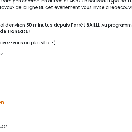
n tram pas comme les autres et vivez un nouveau type de T
 travaux de la ligne 81, cet événement vous invite à redécouvri
al d’environ
30 minutes depuis l'arrêt BAILLI.
Au programme
 de transats
!
rivez-vous au plus vite :-)
s.
on
LLI