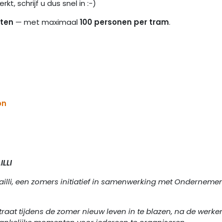
, schrijf u dus snel in :-)
ten
— met maximaal
100 personen per tram
.
on
ILLI
illi, een zomers initiatief in samenwerking met Onderneme
traat tijdens de zomer nieuw leven in te blazen, na de werke