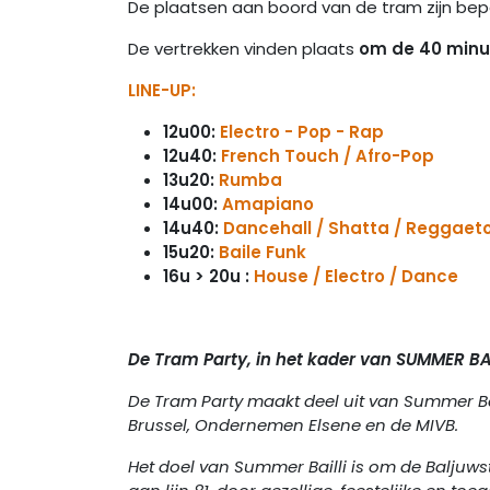
De plaatsen aan boord van de tram zijn beperkt
De vertrekken vinden plaats
om de 40 minu
LINE-UP:
12u00:
Electro - Pop - Rap
12u40:
French Touch / Afro-Pop
13u20:
Rumba
14u00:
Amapiano
14u40:
Dancehall / Shatta / Reggaet
15u20:
Baile Funk
16u > 20u :
House / Electro / Dance
De Tram Party, in het kader van SUMMER BA
De Tram Party maakt deel uit van Summer Ba
Brussel, Ondernemen Elsene en de MIVB.
Het doel van Summer Bailli is om de Baljuws