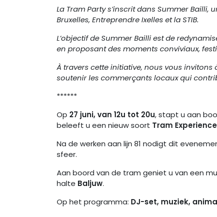
La Tram Party s’inscrit dans Summer Bailli, 
Bruxelles, Entreprendre Ixelles et la STIB.
L’objectif de Summer Bailli est de redynamiser
en proposant des moments conviviaux, festifs
À travers cette initiative, nous vous invitons 
soutenir les commerçants locaux qui contrib
******
Op
27 juni, van 12u tot 20u
, stapt u aan bo
beleeft u een nieuw soort
Tram Experience, 
Na de werken aan lijn 81 nodigt dit evenemen
sfeer.
Aan boord van de tram geniet u van een mu
halte
Baljuw
.
Op het programma:
DJ-set, muziek, animat