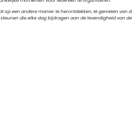
toegankelijke momenten voor iedereen te organiseren.
raat op een andere manier te herontdekken, te genieten van 
e steunen die elke dag bijdragen aan de levendigheid van de
Bruxelles
En
ntreprendre
44
par l’échevin
10
lles. Sa
ner les
ire de la Ville