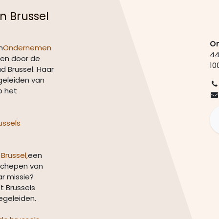
n Brussel
On
n
Ondernemen
44
en door de
10
 Brussel. Haar
geleiden van
p het
ussels
russel,
een
schepen van
r missie?
t Brussels
geleiden.