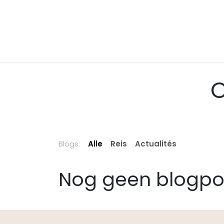
Overslaan naar inhoud
Evenementen
O
Blogs:
Alle
Reis
Actualités
Nog geen blogpo