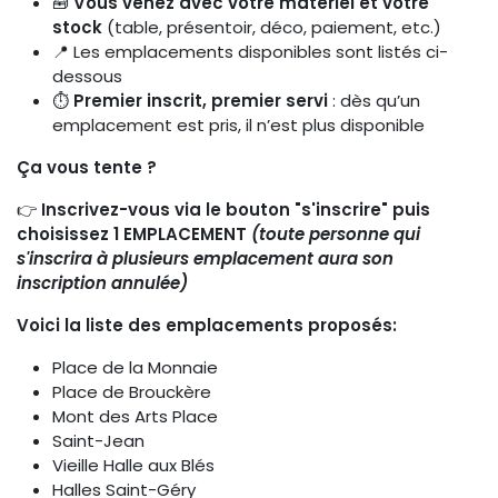
🧰
Vous venez avec votre matériel et votre
stock
(table, présentoir, déco, paiement, etc.)
📍 Les emplacements disponibles sont listés ci-
dessous
⏱️
Premier inscrit, premier servi
: dès qu’un
emplacement est pris, il n’est plus disponible
Ça vous tente ?
👉
Inscrivez-vous via le bouton "s'inscrire" puis
choisissez 1 EMPLACEMENT
(toute personne qui
s'inscrira à plusieurs emplacement aura son
inscription annulée)
Voici la liste des emplacements proposés:
Place de la Monnaie
Place de Brouckère
Mont des Arts Place
Saint-Jean
Vieille Halle aux Blés
Halles Saint-Géry