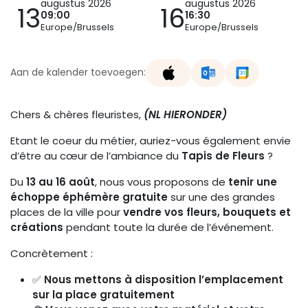
augustus 2026
augustus 2026
13
16
09:00
16:30
Europe/Brussels
Europe/Brussels
Aan de kalender toevoegen:
Chers & chères fleuristes,
(NL HIERONDER)
Etant le coeur du métier, auriez-vous également envie
d’être au cœur de l’ambiance du
Tapis de Fleurs
?
Du
13 au 16 août
, nous vous proposons de
tenir une
échoppe éphémère gratuite
sur une des grandes
places de la ville pour
vendre vos fleurs, bouquets et
créations
pendant toute la durée de l’événement.
Concrètement :
✅
Nous mettons à disposition l’emplacement
sur la place gratuitement