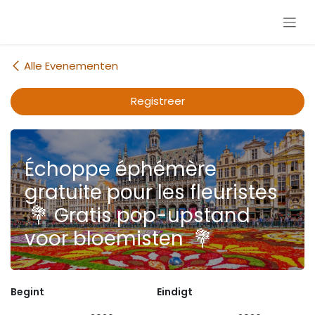
Overslaan naar inhoud
Alle Evenementen
Registreer
Échoppe éphémère
gratuite pour les fleuristes
💐 Gratis pop-upstand
voor bloemisten 💐
Begint
Eindigt